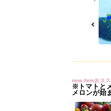
new item
おスス
※トマトと
メロンが始