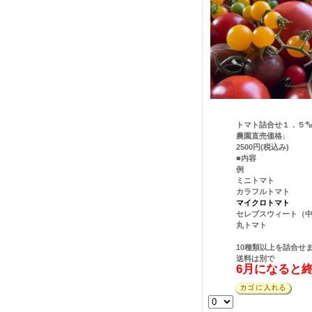
トマト詰合せ１．５
農園直売価格↓
2500円(税込み)
■内容
例
ミニトマト
カラフルトマト
マイクロトマト
セレブスウィート（
丸トマト
10種類以上を詰合せ
送料は別で
6月になると