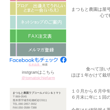
まつもと農園は屋
心で
松本由美
検索
食べて頂い
instgramはこちら
ほぼ１年かけて栽
＠tomatoichiefarm
１０月から６月中
まつもと農園ラブコールメロン＆トマト
６月末に年に１回
〒869-0545
熊本県宇城市松橋町砂川611
TEL.090-2857-3932
FAX.050-3588-7388