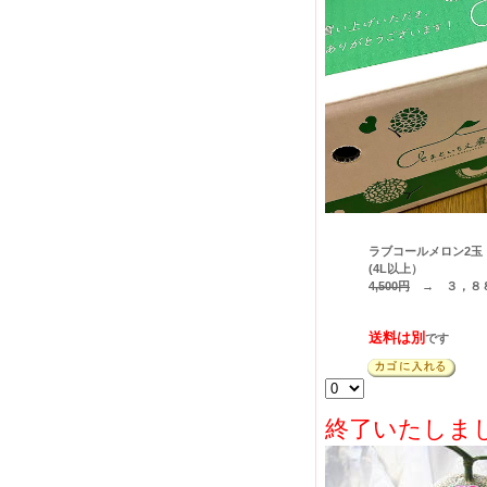
ラブコールメロン2玉
(4L以上）
4,500円
→
３，８
送料は別
です
終了いたしま