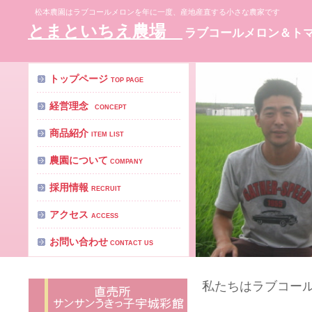
松本農園はラブコールメロンを年に一度、産地産直する小さな農家です
と
まといちえ農場
ラブコールメロン＆ト
トップページ
TOP PAGE
経営理念
CONCEPT
商品紹介
ITEM LIST
農園について
COMPANY
採用情報
RECRUIT
アクセス
ACCESS
お問い合わせ
CONTACT US
私たちはラブコー