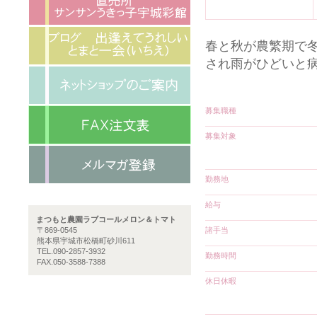
春と秋が農繁期で
され雨がひどいと
募集職種
募集対象
勤務地
給与
まつもと農園ラブコールメロン＆トマト
〒869-0545
諸手当
熊本県宇城市松橋町砂川611
TEL.090-2857-3932
勤務時間
FAX.050-3588-7388
休日休暇