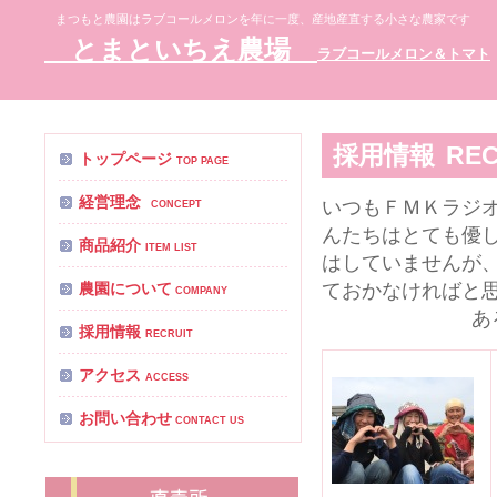
まつもと農園はラブコールメロンを年に一度、産地産直する小さな農家です
とまといちえ農場
ラブコールメロン＆トマト
採用情報
REC
トップページ
TOP PAGE
経営理念
いつもＦＭＫラジ
CONCEPT
んたちはとても優
商品紹介
ITEM LIST
はしていませんが
農園について
ておかなければと
COMPANY
あ
採用情報
RECRUIT
アクセス
ACCESS
お問い合わせ
CONTACT US